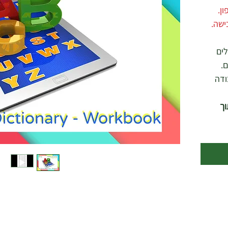
ן.
ישה.
ים
.
ודה
ך