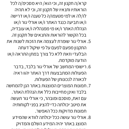
קרא/ה תקנון זה, וכי הוא/ היא מסכימ/ה לכל
הוראותיו ותנאיו של תקנון זה, וכי לא תהיה
לו/לה או למי מטעמו/ה כל טענה ו/או דרישה
ו/או תביעה כנגד האתר ו/או אורלי גור ו/או
הנהלת האתר ו/או מי ממנהליה ו/או עובדיה,
בכל הקשור להוראות והתנאים של תקנון זה.
אורלי גור שומרת לעצמה את הזכות לשנות את
התקנון מפעם לפעם על פי שיקול דעתה
הבלעדי וזאת ללא כל צורך במתן התראה ו/או
הודעה מוקדמת.
רישומי המחשב של אורלי גור בלבד, בדבר
הפעולות המתבצעות דרך האתר יהוו ראיה
לכאורה לנכונותן של הפעולות.
תמונות המוצרים המוצגות באתר הנן להמחשה
בלבד ואינן מחייבות כלל את הנהלת האתר.
עם זאת, מוסכם ומובהר, כי אורלי גור תעשה
את מיטב יכולתה כדי להציג בפני לקוחותיה
תמונות מדויקות ככל האפשר.
אורלי גור עושה ככל יכולתה לוודא שהמידע
המוצג באתר יהיה המידע השלם והמדויק