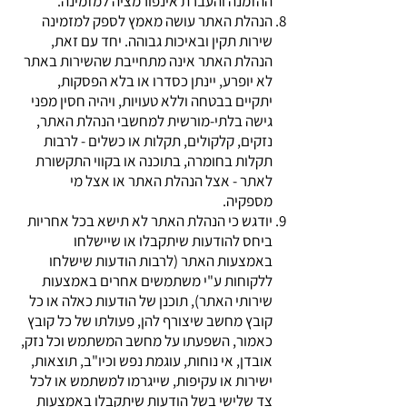
ההזמנה והעברת אינפורמציה למזמינה.
הנהלת האתר עושה מאמץ לספק למזמינה
שירות תקין ובאיכות גבוהה. יחד עם זאת,
הנהלת האתר אינה מתחייבת שהשירות באתר
לא יופרע, יינתן כסדרו או בלא הפסקות,
יתקיים בבטחה וללא טעויות, ויהיה חסין מפני
גישה בלתי-מורשית למחשבי הנהלת האתר,
נזקים, קלקולים, תקלות או כשלים - לרבות
תקלות בחומרה, בתוכנה או בקווי התקשורת
לאתר - אצל הנהלת האתר או אצל מי
מספקיה.
יודגש כי הנהלת האתר לא תישא בכל אחריות
ביחס להודעות שיתקבלו או שיישלחו
באמצעות האתר (לרבות הודעות שישלחו
ללקוחות ע"י משתמשים אחרים באמצעות
שירותי האתר), תוכנן של הודעות כאלה או כל
קובץ מחשב שיצורף להן, פעולתו של כל קובץ
כאמור, השפעתו על מחשב המשתמש וכל נזק,
אובדן, אי נוחות, עוגמת נפש וכיו"ב, תוצאות,
ישירות או עקיפות, שייגרמו למשתמש או לכל
צד שלישי בשל הודעות שיתקבלו באמצעות