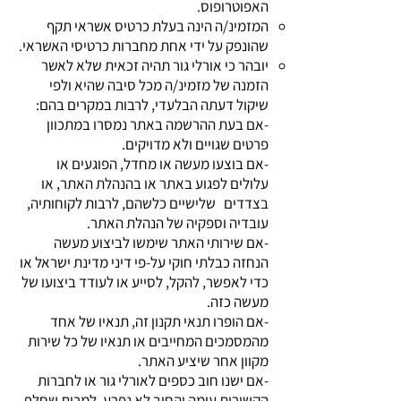
האפוטרופוס.
המזמינ/ה הינה בעלת כרטיס אשראי תקף
שהונפק על ידי אחת מחברות כרטיסי האשראי.
יובהר כי אורלי גור תהיה זכאית שלא לאשר
הזמנה של מזמינ/ה מכל סיבה שהיא ולפי
שיקול דעתה הבלעדי, לרבות במקרים בהם:
-אם בעת ההרשמה באתר נמסרו במתכוון
פרטים שגויים ולא מדויקים.
-אם בוצעו מעשה או מחדל, הפוגעים או
עלולים לפגוע באתר או בהנהלת האתר, או
בצדדים שלישיים כלשהם, לרבות לקוחותיה,
עובדיה וספקיה של הנהלת האתר.
-אם שירותי האתר שימשו לביצוע מעשה
הנחזה כבלתי חוקי על-פי דיני מדינת ישראל או
כדי לאפשר, להקל, לסייע או לעודד ביצועו של
מעשה כזה.
-אם הופרו תנאי תקנון זה, תנאיו של אחד
מהמסמכים המחייבים או תנאיו של כל שירות
מקוון אחר שיציע האתר.
-אם ישנו חוב כספים לאורלי גור או לחברות
הקשורות עימה והחוב לא נפרע, למרות שחלף