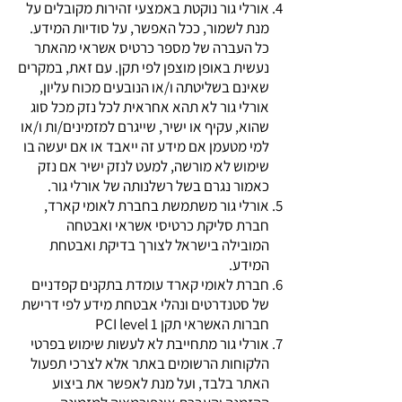
אורלי גור נוקטת באמצעי זהירות מקובלים על
מנת לשמור, ככל האפשר, על סודיות המידע.
כל העברה של מספר כרטיס אשראי מהאתר
נעשית באופן מוצפן לפי תקן. עם זאת, במקרים
שאינם בשליטתה ו/או הנובעים מכוח עליון,
אורלי גור לא תהא אחראית לכל נזק מכל סוג
שהוא, עקיף או ישיר, שייגרם למזמינים/ות ו/או
למי מטעמן אם מידע זה ייאבד או אם יעשה בו
שימוש לא מורשה, למעט לנזק ישיר אם נזק
כאמור נגרם בשל רשלנותה של אורלי גור.
אורלי גור משתמשת בחברת לאומי קארד,
חברת סליקת כרטיסי אשראי ואבטחה
המובילה בישראל לצורך בדיקת ואבטחת
המידע.
חברת לאומי קארד עומדת בתקנים קפדניים
של סטנדרטים ונהלי אבטחת מידע לפי דרישת
חברות האשראי תקן PCI level 1
אורלי גור מתחייבת לא לעשות שימוש בפרטי
הלקוחות הרשומים באתר אלא לצרכי תפעול
האתר בלבד, ועל מנת לאפשר את ביצוע