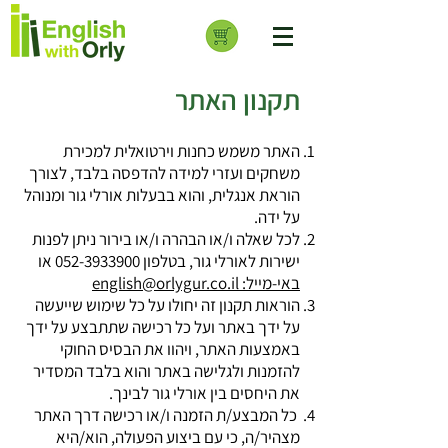
תקנון האתר
האתר משמש כחנות וירטואלית למכירת
משחקים ועזרי למידה להדפסה בלבד, לצורך
הוראת אנגלית, והוא בבעלות אורלי גור ומנוהל
על ידה.
לכל שאלה ו/או הבהרה ו/או בירור
ניתן לפנות
ישירות לאורלי גור, בטלפון
052-3933900
או
באי-מייל: english@orlygur.co.il
הוראות תקנון זה יחולו על כל שימוש שייעשה
על ידך באתר ועל כל רכישה שתתבצע על ידך
באמצעות האתר, ויהוו את הבסיס החוקי
להזמנות ולגלישה באתר והוא בלבד המסדיר
את היחסים בין אורלי גור לבינך.
כל המבצע/ת הזמנה ו/או רכישה דרך האתר
מצהיר/ה, כי עם ביצוע הפעולה, הוא/היא