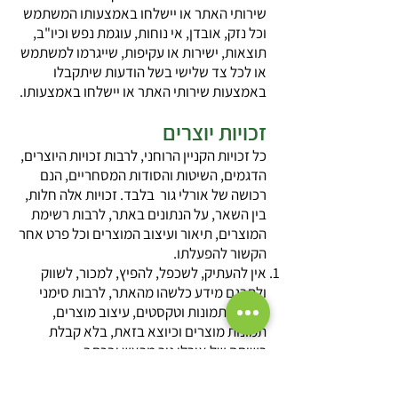
שירותי האתר או יישלחו באמצעותו המשתמש
וכל נזק, אובדן, אי נוחות, עוגמת נפש וכיו"ב,
תוצאות, ישירות או עקיפות, שייגרמו למשתמש
או לכל צד שלישי בשל הודעות שיתקבלו
באמצעות שירותי האתר או יישלחו באמצעותו.
זכויות יוצרים
כל זכויות הקניין הרוחני, לרבות זכויות היוצרים,
הדגמים, השיטות והסודות המסחריים, הנם
רכושה של אורלי גור בלבד. זכויות אלה חלות,
בין השאר, על הנתונים באתר, לרבות רשימת
המוצרים, תיאור ועיצוב המוצרים וכל פרט אחר
הקשור להפעלתו.
אין להעתיק, לשכפל, להפיץ, למכור, לשווק
ולתרגם מידע כלשהו מהאתר, לרבות סימני
מסחר, תמונות וטקסטים, עיצוב מוצרים,
תמונות מוצרים וכיוצא בזאת, בלא קבלת
רשותה של אורלי גור מראש ובכתב.
אין לעשות כל שימוש מסחרי בנתונים
המתפרסמים בבסיס הנתונים, ברשימת